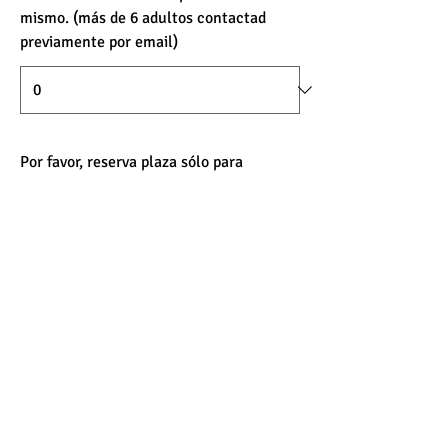
mismo. (más de 6 adultos contactad
previamente por email)
Por favor, reserva plaza sólo para
mayores de 18 años. En el caso de que
haya algún menor de 18 años en tu
grupo, indícanos el número de menores
a continuación. Gracias.
Enviar