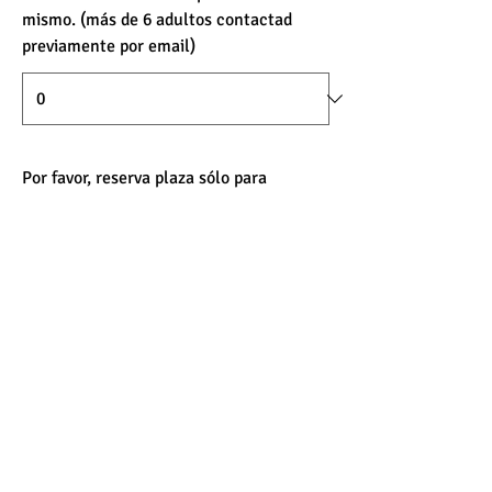
mismo. (más de 6 adultos contactad
previamente por email)
Por favor, reserva plaza sólo para
mayores de 18 años. En el caso de que
haya algún menor de 18 años en tu
grupo, indícanos el número de menores
a continuación. Gracias.
Enviar