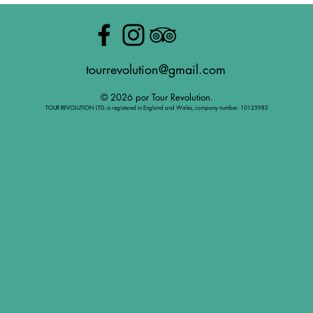
tourrevolution@gmail.com
© 2026 por Tour Revolution.
TOUR REVOLUTION LTD. is registered in England and Wales, company number: 10125982