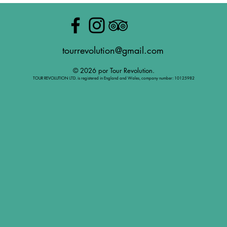
tourrevolution@gmail.com
© 2026 por Tour Revolution.
TOUR REVOLUTION LTD. is registered in England and Wales, company number: 10125982