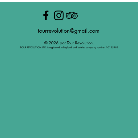
tourrevolution@gmail.com
© 2026 por Tour Revolution.
TOUR REVOLUTION LTD. is registered in England and Wales, company number: 10125982