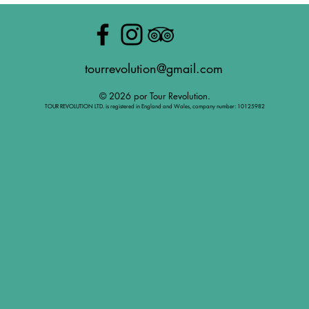
tourrevolution@gmail.com
© 2026 por Tour Revolution.
TOUR REVOLUTION LTD. is registered in England and Wales, company number: 10125982