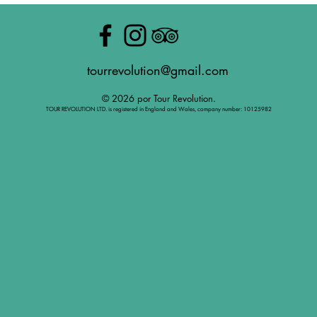
tourrevolution@gmail.com
© 2026 por Tour Revolution.
TOUR REVOLUTION LTD. is registered in England and Wales, company number: 10125982