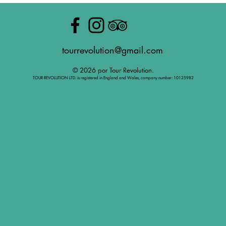
tourrevolution@gmail.com
© 2026 por Tour Revolution.
TOUR REVOLUTION LTD. is registered in England and Wales, company number: 10125982