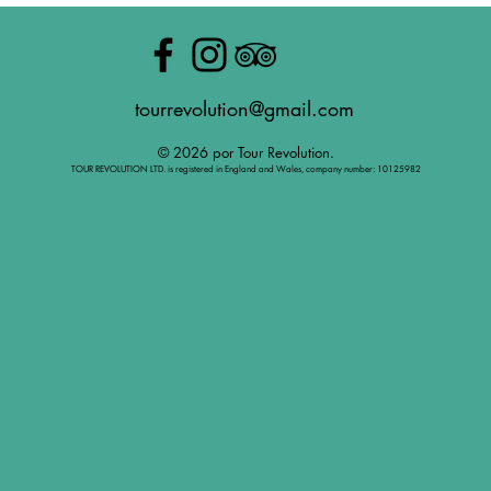
tourrevolution@gmail.com
© 2026 por Tour Revolution.
TOUR REVOLUTION LTD. is registered in England and Wales, company number: 10125982