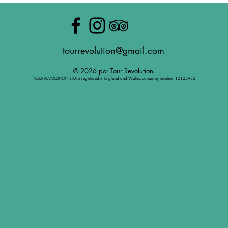
tourrevolution@gmail.com
© 2026 por Tour Revolution.
TOUR REVOLUTION LTD. is registered in England and Wales, company number: 10125982