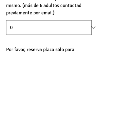
mismo. (más de 6 adultos contactad
previamente por email)
Por favor, reserva plaza sólo para
mayores de 18 años. En el caso de que
haya algún menor de 18 años en tu
grupo, indícanos el número de menores
a continuación. Gracias.
Enviar