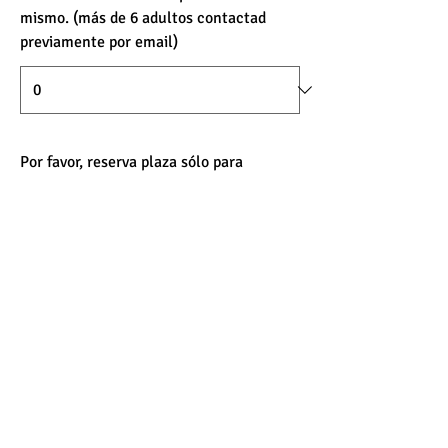
mismo. (más de 6 adultos contactad
previamente por email)
Por favor, reserva plaza sólo para
mayores de 18 años. En el caso de que
haya algún menor de 18 años en tu
grupo, indícanos el número de menores
a continuación. Gracias.
Enviar