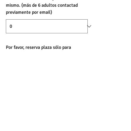
mismo. (más de 6 adultos contactad
previamente por email)
Por favor, reserva plaza sólo para
mayores de 18 años. En el caso de que
haya algún menor de 18 años en tu
grupo, indícanos el número de menores
a continuación. Gracias.
Enviar