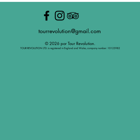
tourrevolution@gmail.com
© 2026 por Tour Revolution.
TOUR REVOLUTION LTD. is registered in England and Wales, company number: 10125982