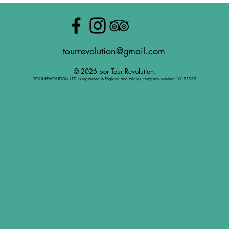
tourrevolution@gmail.com
© 2026 por Tour Revolution.
TOUR REVOLUTION LTD. is registered in England and Wales, company number: 10125982