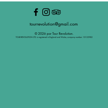
tourrevolution@gmail.com
© 2026 por Tour Revolution.
TOUR REVOLUTION LTD. is registered in England and Wales, company number: 10125982