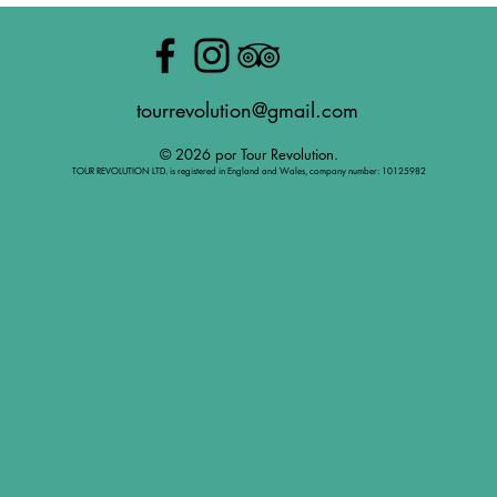
tourrevolution@gmail.com
© 2026 por Tour Revolution.
TOUR REVOLUTION LTD. is registered in England and Wales, company number: 10125982