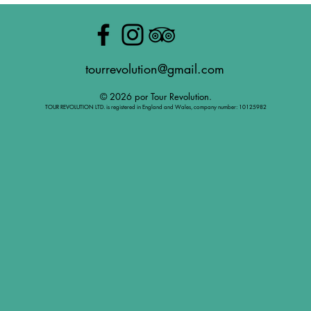
tourrevolution@gmail.com
© 2026 por Tour Revolution.
TOUR REVOLUTION LTD. is registered in England and Wales, company number: 10125982