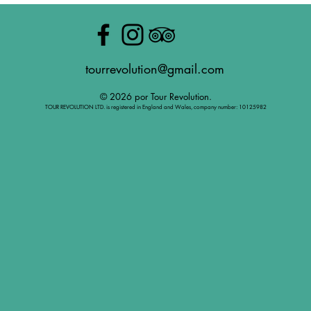
tourrevolution@gmail.com
© 2026 por Tour Revolution.
TOUR REVOLUTION LTD. is registered in England and Wales, company number: 10125982