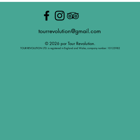
tourrevolution@gmail.com
© 2026 por Tour Revolution.
TOUR REVOLUTION LTD. is registered in England and Wales, company number: 10125982